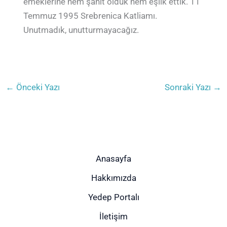
emeklerine hem şahit olduk hem eşlik ettik. 11
Temmuz 1995 Srebrenica Katliamı.
Unutmadık, unutturmayacağız.
←
Önceki Yazı
Sonraki Yazı
→
Anasayfa
Hakkımızda
Yedep Portalı
İletişim